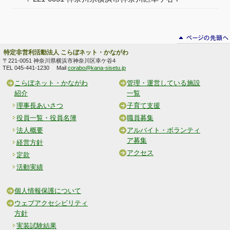
特定非営利活動法人
こらぼネット・かながわ
〒221-0051
神奈川県横浜市神奈川区幸ケ谷4
TEL 045-441-1230
Mail
corabo@kana-sisetu.jp
こらぼネット・かながわ
管理・運営している施設
紹介
一覧
理事長あいさつ
子育て支援
役員一覧・役員名簿
職員募集
法人概要
アルバイト・ボランティ
ア募集
経営方針
アクセス
定款
活動実績
個人情報保護について
ウェブアクセシビリティ
方針
実装試験結果