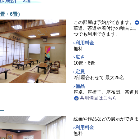
屋の紹介 2階
0畳・6畳）
この部屋は予約ができます。
華道、茶道や着付けの稽古に。
つでも利用できます。
利用料金
無料
広さ
10畳・6畳
定員
2部屋合わせて 最大25名
備品
座卓、座椅子、座布団、茶道具
共用備品はこちら
ー
絵画や作品などの展示ができま
利用料金
無料