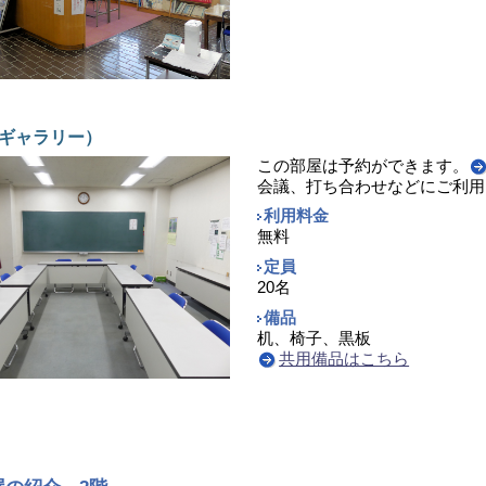
ギャラリー）
この部屋は予約ができます。
会議、打ち合わせなどにご利用
利用料金
無料
定員
20名
備品
机、椅子、黒板
共用備品はこちら