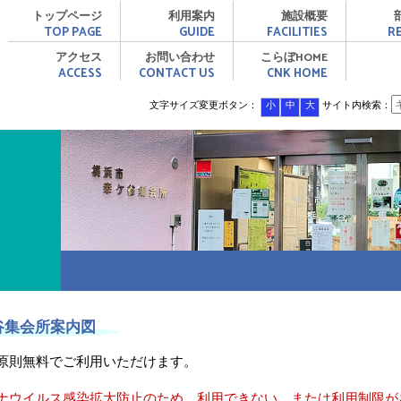
ット・かながわ
トップページ
利用案内
施設概要
TOP PAGE
GUIDE
FACILITIES
R
アクセス
お問い合わせ
こらぼHOME
ACCESS
CONTACT US
CNK HOME
文字サイズ変更ボタン：
小
中
大
サイト内検索：
谷集会所案内図
原則無料でご利用いただけます。
ナウイルス感染拡大防止のため、利用できない、または利用制限が