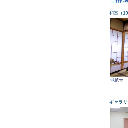
各部
和室（1
拡大
ギャラリ