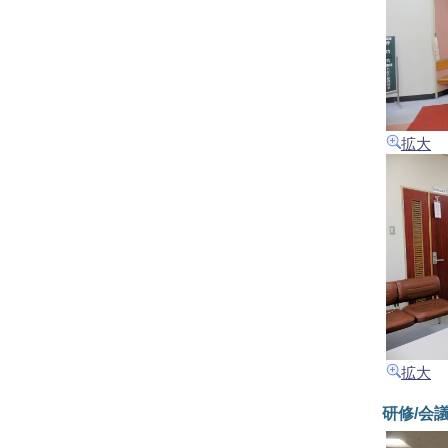
拡大
拡大
研修/会