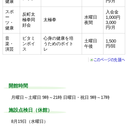
円/月
健康
スポ
入会金
反町太
ー
水曜日
1,000円
極拳同
太極拳
ツ・
夜間
3,000
好会
円/月
健康
音
ビタミ
心身の健康を培
土曜日
1,500
楽・
ンボイ
うためのボイト
円/回
午後
演芸
ス
レ
開館時間
月曜日～土曜日 9時～21時
日曜日・祝日 9時～17時
施設点検日（休館）
8月19日（水曜日）