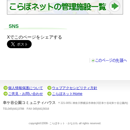
SNS
Xでこのページをシェアする
個人情報保護について
ウェブアクセシビリティ方針
ご意見・お問い合わせ
こらぼネットHome
幸ケ谷公園コミュニティハウス
〒221-0051 神奈川県横浜市神奈川区幸ケ谷4(幸ケ谷公園内)
TEL045(441)3788 FAX 045(441)5016
copyright©2008- こらぼネット・かながわ all rights reserved.