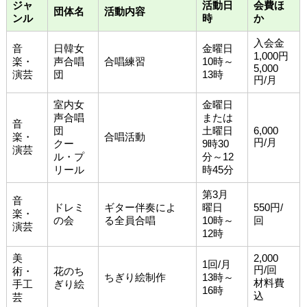
ジャ
活動日
会費ほ
団体名
活動内容
ンル
時
か
入会金
音
日韓女
金曜日
1,000円
楽・
声合唱
合唱練習
10時～
5,000
演芸
団
13時
円/月
室内女
金曜日
声合唱
または
音
団
土曜日
6,000
楽・
合唱活動
円/月
クー
9時30
演芸
ル・プ
分～12
リール
時45分
第3月
音
ドレミ
ギター伴奏によ
曜日
550円/
楽・
の会
る全員合唱
10時～
回
演芸
12時
美
2,000
1回/月
円/回
術・
花のち
ちぎり絵制作
13時～
材料費
手工
ぎり絵
16時
込
芸