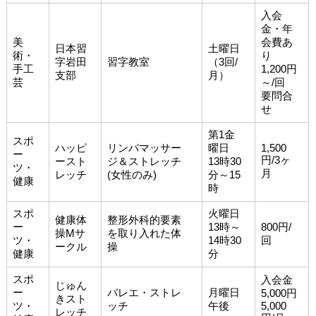
入会
金・年
美
会費あ
日本習
土曜日
術・
り
字岩田
習字教室
（3回/
手工
1,200円
支部
月）
芸
～/回
要問合
せ
第1金
スポ
ハッピ
リンパマッサー
曜日
1,500
ー
円/3ヶ
ースト
ジ＆ストレッチ
13時30
ツ・
月
レッチ
(女性のみ)
分～15
健康
時
スポ
火曜日
健康体
整形外科的要素
ー
13時～
800円/
操Mサ
を取り入れた体
ツ・
14時30
回
ークル
操
健康
分
スポ
入会金
じゅん
ー
バレエ・ストレ
月曜日
5,000円
きスト
ツ・
ッチ
午後
5,000
レッチ