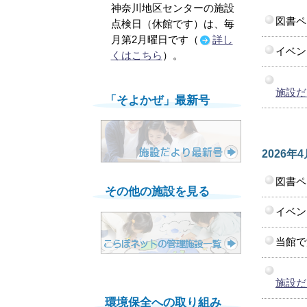
神奈川地区センターの施設
図書ペ
点検日（休館です）は、毎
月第2月曜日です（
詳し
イベン
くはこちら
）。
施設だ
「そよかぜ」最新号
2026年
図書ペ
その他の施設を見る
イベン
当館で
施設だ
環境保全への取り組み