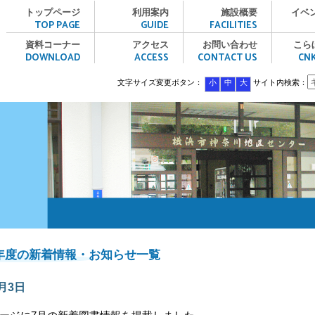
ット・かながわ
トップページ
利用案内
施設概要
イベ
TOP PAGE
GUIDE
FACILITIES
資料コーナー
アクセス
お問い合わせ
こら
DOWNLOAD
ACCESS
CONTACT US
CN
文字サイズ変更ボタン：
小
中
大
サイト内検索：
6年度の新着情報・お知らせ一覧
7月3日